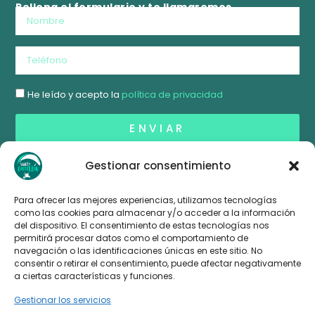
Rellena el formulario y te llamaremos
He leído y acepto la
política de privacidad
ENVIAR
Alternative:
Gestionar consentimiento
Para ofrecer las mejores experiencias, utilizamos tecnologías
como las cookies para almacenar y/o acceder a la información
del dispositivo. El consentimiento de estas tecnologías nos
permitirá procesar datos como el comportamiento de
navegación o las identificaciones únicas en este sitio. No
consentir o retirar el consentimiento, puede afectar negativamente
Teléfono:
964 78 42 50
a ciertas características y funciones.
Email:
info@vuelacastellon.com
F
I
T
Gestionar los servicios
a
n
i